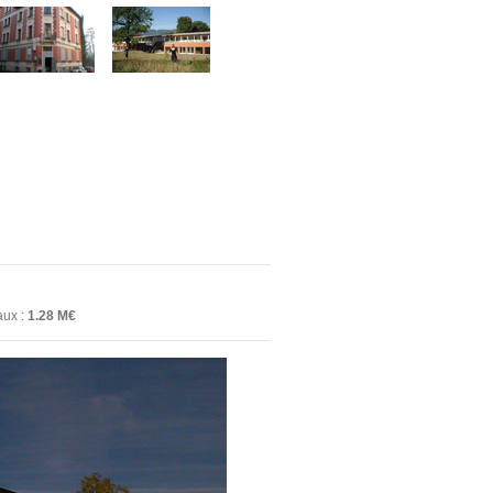
aux :
1.28 M€